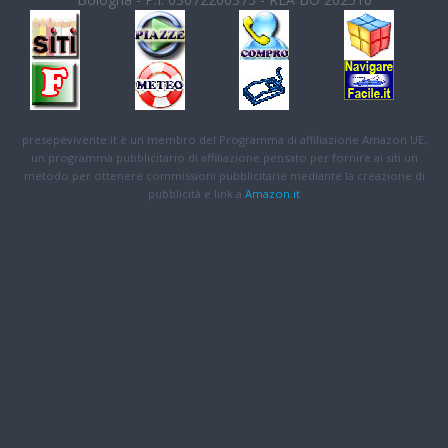
presepevivente.it è un membro del Programma di affiliazione Amazon UE,
un programma pubblicitario di affiliazione pensato per fornire ai siti un
metodo per ottenere commissioni pubblicitarie mediante la creazione di
pubblicità e link a
Amazon.it