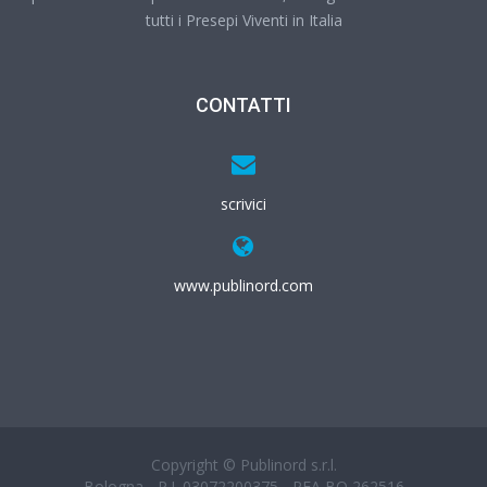
tutti i Presepi Viventi in Italia
CONTATTI
scrivici
www.publinord.com
Copyright © Publinord s.r.l.
Bologna - P.I. 03072200375 - REA BO 262516