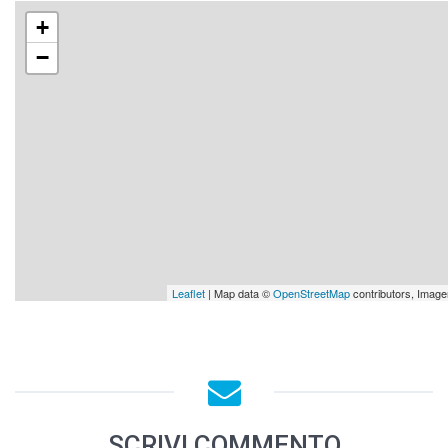
+
−
Leaflet
| Map data ©
OpenStreetMap
contributors, Imag
SCRIVI COMMENTO