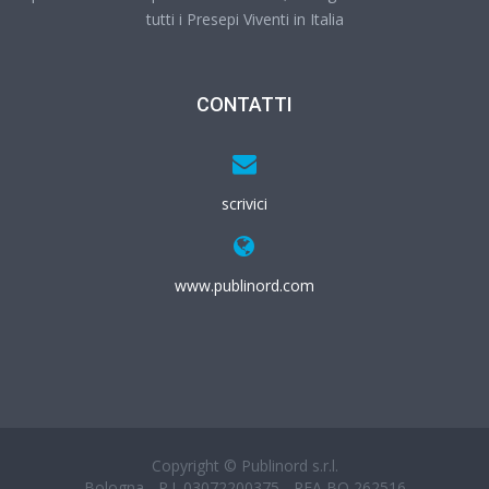
tutti i Presepi Viventi in Italia
CONTATTI
scrivici
www.publinord.com
Copyright © Publinord s.r.l.
Bologna - P.I. 03072200375 - REA BO 262516