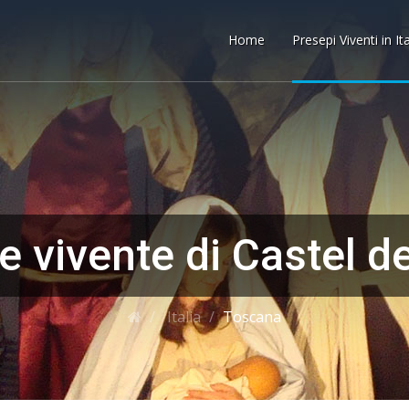
Home
Presepi Viventi in It
 vivente di Castel d
Italia
Toscana