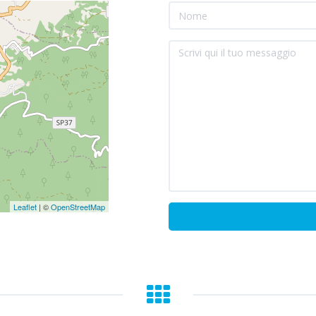
Leaflet
| ©
OpenStreetMap