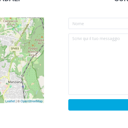
Leaflet
| ©
OpenStreetMap