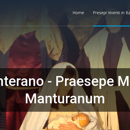
Home
Presepi Viventi in It
terano - Praesepe M
Manturanum
Italia
Lazio