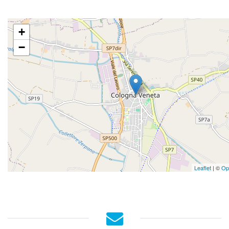
+
−
Leaflet
| ©
Op