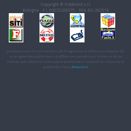
Copyright © Publinord s.r.l.
Bologna - P.I. 03072200375 - REA BO 262516
presepevivente.it è un membro del Programma di affiliazione Amazon UE,
un programma pubblicitario di affiliazione pensato per fornire ai siti un
metodo per ottenere commissioni pubblicitarie mediante la creazione di
pubblicità e link a
Amazon.it