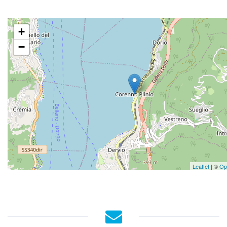
+
−
Leaflet
| ©
Op