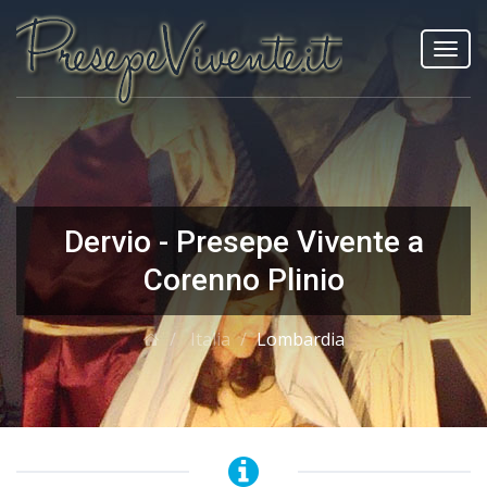
Toggl
navig
Dervio - Presepe Vivente a
Corenno Plinio
Italia
Lombardia