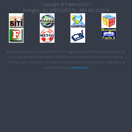
Copyright © Publinord s.r.l.
Bologna - P.I. 03072200375 - REA BO 262516
presepevivente.it è un membro del Programma di affiliazione Amazon UE,
un programma pubblicitario di affiliazione pensato per fornire ai siti un
metodo per ottenere commissioni pubblicitarie mediante la creazione di
pubblicità e link a
Amazon.it