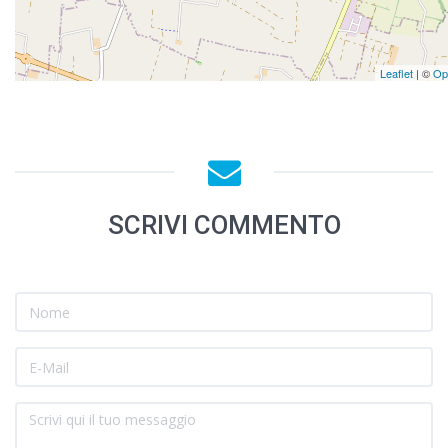
Leaflet
| ©
Op
SCRIVI COMMENTO