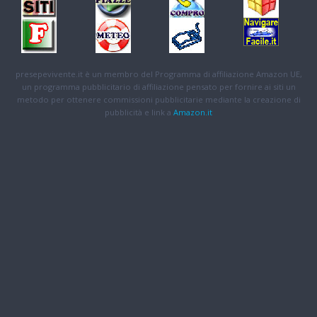
presepevivente.it è un membro del Programma di affiliazione Amazon UE,
un programma pubblicitario di affiliazione pensato per fornire ai siti un
metodo per ottenere commissioni pubblicitarie mediante la creazione di
pubblicità e link a
Amazon.it