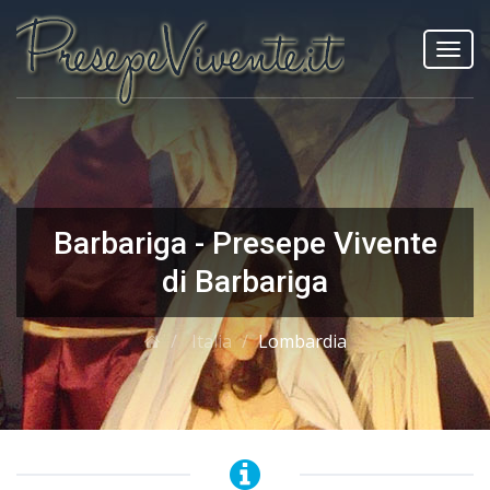
Toggl
navig
Barbariga - Presepe Vivente
di Barbariga
Italia
Lombardia