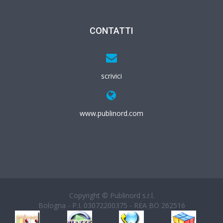
CONTATTI
scrivici
www.publinord.com
Copyright © Publinord s.r.l.
Bologna - P.I. 03072200375 - REA BO 262516