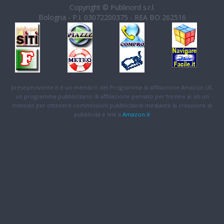
Copyright © Publinord s.r.l.
Bologna - P.I. 03072200375 - REA BO 262516
presepevivente.it è un membro del Programma di affiliazione Amazon UE,
un programma pubblicitario di affiliazione pensato per fornire ai siti un
metodo per ottenere commissioni pubblicitarie mediante la creazione di
pubblicità e link a
Amazon.it