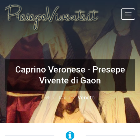
Toggl
navig
Caprino Veronese - Presepe
Vivente di Gaon
Italia
Veneto