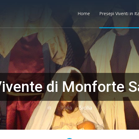
Home
Presepi Viventi in It
ivente di Monforte S
Italia
Sicilia