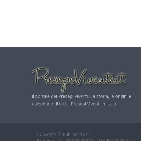
il portale dei Presepi Viventi. La storia, le origini e il
calendario di tutti i Presepi Viventi in Italia
Copyright © Publinord s.r.l.
Bologna - P.I. 03072200375 - REA BO 262516