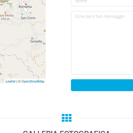
Leaflet
| ©
OpenStreetMap