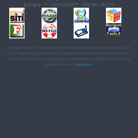
Bologna - P.I. 03072200375 - REA BO 262516
presepevivente.it è un membro del Programma di affiliazione Amazon UE,
un programma pubblicitario di affiliazione pensato per fornire ai siti un
metodo per ottenere commissioni pubblicitarie mediante la creazione di
pubblicità e link a
Amazon.it