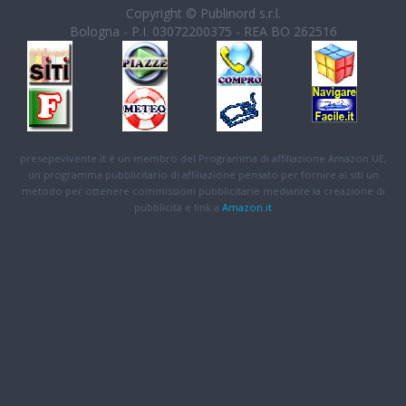
Copyright © Publinord s.r.l.
Bologna - P.I. 03072200375 - REA BO 262516
presepevivente.it è un membro del Programma di affiliazione Amazon UE,
un programma pubblicitario di affiliazione pensato per fornire ai siti un
metodo per ottenere commissioni pubblicitarie mediante la creazione di
pubblicità e link a
Amazon.it