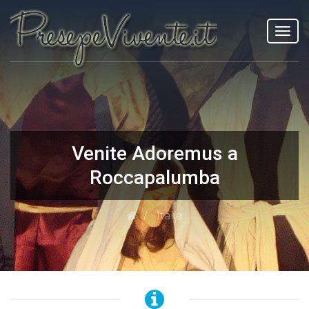
Toggl
navig
Venite Adoremus a
Roccapalumba
Italia