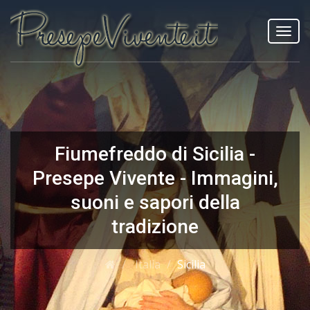
Toggl
navig
Fiumefreddo di Sicilia -
Presepe Vivente - Immagini,
suoni e sapori della
tradizione
Italia
Sicilia