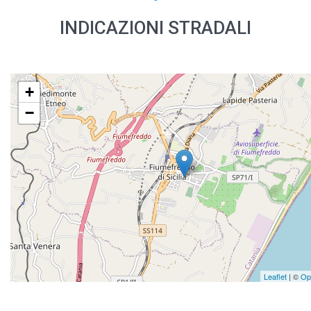
INDICAZIONI STRADALI
+
−
Leaflet
| ©
Op