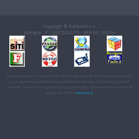
Copyright © Publinord s.r.l.
Bologna - P.I. 03072200375 - REA BO 262516
presepevivente.it è un membro del Programma di affiliazione Amazon UE,
un programma pubblicitario di affiliazione pensato per fornire ai siti un
metodo per ottenere commissioni pubblicitarie mediante la creazione di
pubblicità e link a
Amazon.it