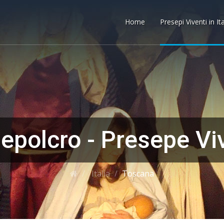
Home
Presepi Viventi in It
epolcro - Presepe Vi
Italia
Toscana