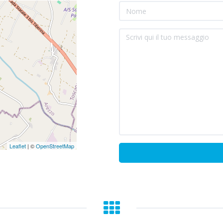
Leaflet
| ©
OpenStreetMap