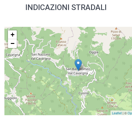
INDICAZIONI STRADALI
+
−
Leaflet
| ©
Op