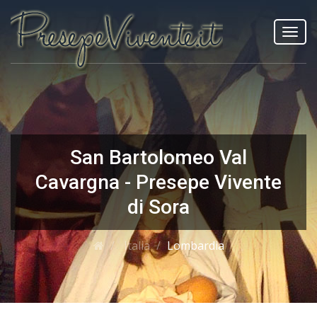
Toggl
navig
San Bartolomeo Val
Cavargna - Presepe Vivente
di Sora
Italia
Lombardia