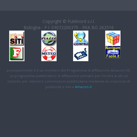
Copyright © Publinord s.r.l.
Bologna - P.I. 03072200375 - REA BO 262516
presepevivente.it è un membro del Programma di affiliazione Amazon UE,
un programma pubblicitario di affiliazione pensato per fornire ai siti un
metodo per ottenere commissioni pubblicitarie mediante la creazione di
pubblicità e link a
Amazon.it