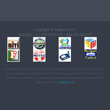
Copyright © Publinord s.r.l.
Bologna - P.I. 03072200375 - REA BO 262516
presepevivente.it è un membro del Programma di affiliazione Amazon UE,
un programma pubblicitario di affiliazione pensato per fornire ai siti un
metodo per ottenere commissioni pubblicitarie mediante la creazione di
pubblicità e link a
Amazon.it