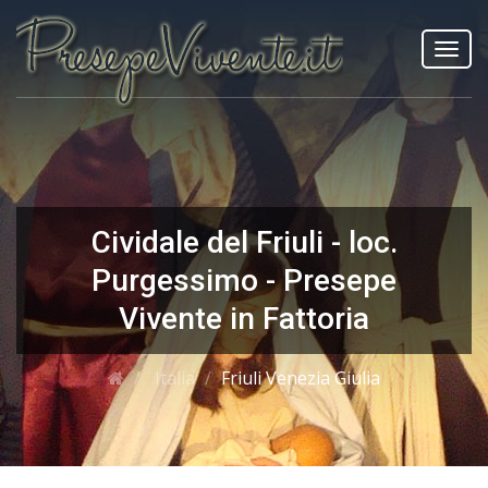
Toggl
navig
Cividale del Friuli - loc.
Purgessimo - Presepe
Vivente in Fattoria
Italia
Friuli Venezia Giulia